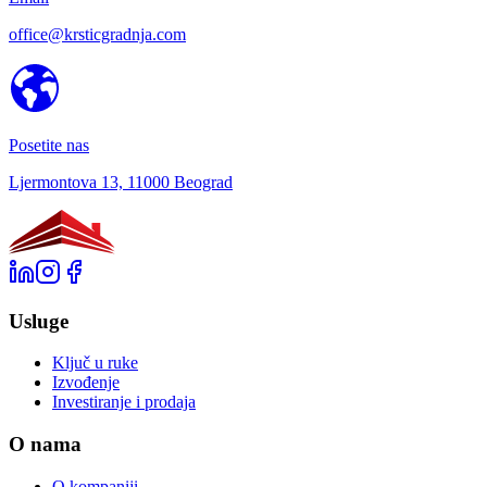
office@krsticgradnja.com
Posetite nas
Ljermontova 13, 11000 Beograd
Usluge
Ključ u ruke
Izvođenje
Investiranje i prodaja
O nama
O kompaniji