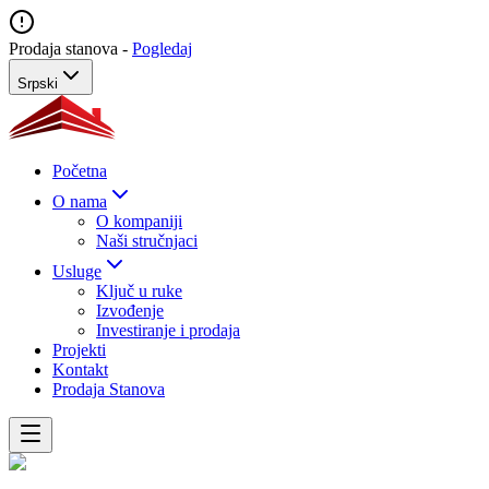
Prodaja stanova -
Pogledaj
Srpski
Početna
O nama
O kompaniji
Naši stručnjaci
Usluge
Ključ u ruke
Izvođenje
Investiranje i prodaja
Projekti
Kontakt
Prodaja Stanova