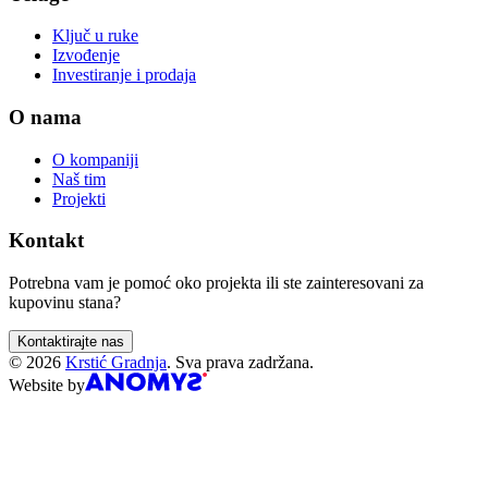
Ključ u ruke
Izvođenje
Investiranje i prodaja
O nama
O kompaniji
Naš tim
Projekti
Kontakt
Potrebna vam je pomoć oko projekta ili ste zainteresovani za
kupovinu stana?
Kontaktirajte nas
©
2026
Krstić Gradnja
.
Sva prava zadržana.
Website by