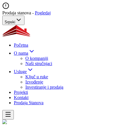
Prodaja stanova -
Pogledaj
Srpski
Početna
O nama
O kompaniji
Naši stručnjaci
Usluge
Ključ u ruke
Izvođenje
Investiranje i prodaja
Projekti
Kontakt
Prodaja Stanova